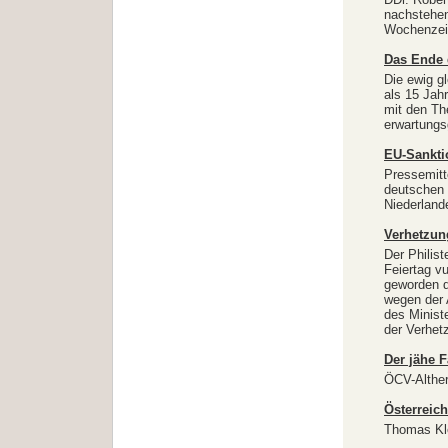
nachstehend
Wochenzeit
Das Ende 
Die ewig g
als 15 Jah
mit den T
erwartungs
EU-Sankti
Pressemitt
deutschen 
Niederland
Verhetzun
Der Philis
Feiertag v
geworden d
wegen der 
des Minist
der Verhet
Der jähe F
ÖCV-Althe
Österreich
Thomas Kle