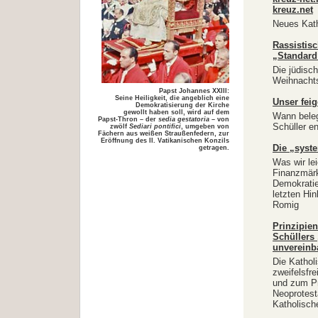
kreuz.net
Neues Kath
Rassistis
„Standard
Die jüdisch
Weihnachts
Papst Johannes XXIII:
Seine Heiligkeit, die angeblich eine
Unser feig
Demokratisierung der Kirche
gewollt haben soll, wird auf dem
Wann beleg
Papst-Thron – der
sedia gestatoria
– von
Schüller e
zwölf
Sediari pontifici
, umgeben von
Fächern aus weißen Straußenfedern, zur
Eröffnung des II. Vatikanischen Konzils
Die „syst
getragen.
Was wir le
Finanzmärk
Demokratie
letzten Hin
Romig
Prinzipie
Schüllers ‚
unvereinb
Die Kathol
zweifelsfr
und zum Pr
Neoprotest
Katholische