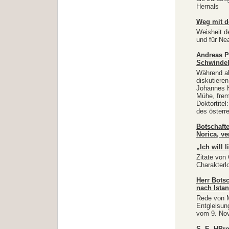
Hernals
Weg mit d
Weisheit d
und für Nea
Andreas P
Schwinde
Während al
diskutieren
Johannes H
Mühe, frem
Doktortite
des österr
Botschafte
Norica, ve
„Ich will 
Zitate von
Charakterl
Herr Bots
nach Istan
Rede von M
Entgleisun
vom 9. No
S. E. HPro