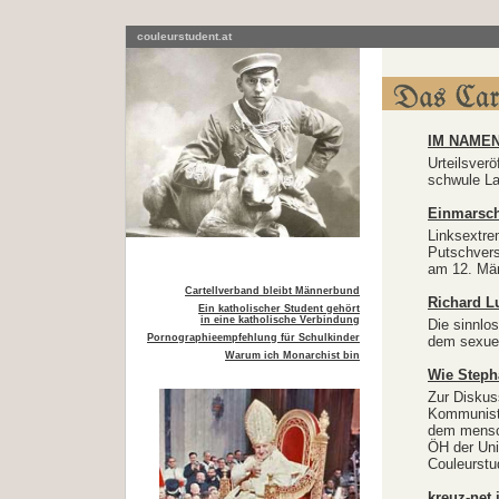
couleurstudent.at
IM NAMEN
Urteilsver
schwule La
Einmarsch 
Linksextre
Putschvers
am 12. März
Cartellverband bleibt Männerbund
Richard L
Ein katholischer Student gehört
in eine katholische Verbindung
Die sinnlo
Pornographieempfehlung für Schulkinder
dem sexuel
Warum ich Monarchist bin
Wie Steph
Zur Diskus
Kommuniste
dem mensch
ÖH der Univ
Couleurstu
kreuz-net.