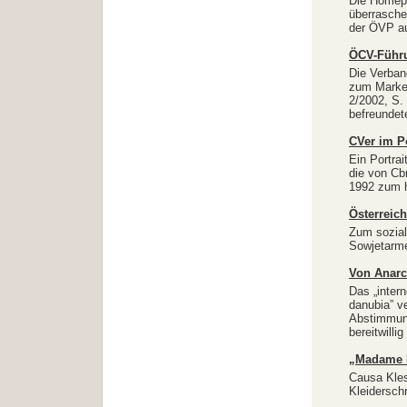
Die Homepa
überrasch
der ÖVP au
ÖCV-Führu
Die Verban
zum Market
2/2002, S. 
befreundet
CVer im Po
Ein Portrai
die von Cbr
1992 zum h
Österreich 
Zum sozial
Sowjetarme
Von Anarc
Das „intern
danubia” v
Abstimmung
bereitwilli
„Madame P
Causa Kles
Kleidersch