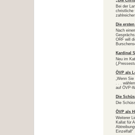
„Die Chri
Bei der La
christliche
zahlreicher
Die ersten
Nach einem 
Gesprächsp
ORF will d
Burschensc
Kardinal 
Neu im Kat
(„Presses
ÖVP als L
„Wenn Sie 
. . . wähl
auf ÖVP-W
Die Schüs
Die Schüsse
ÖVP als H
Weiterer L
Kallat für 
Abtreibung
Einzelfall“