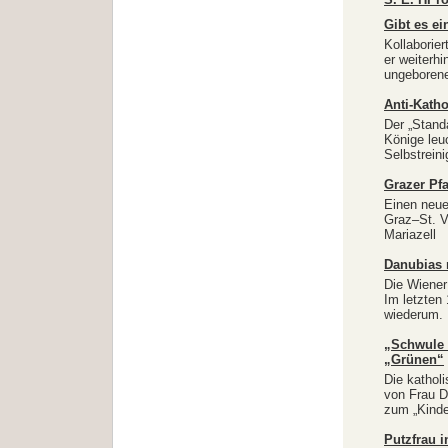
Gibt es e
Kollaborier
er weiterhi
ungeborene 
Anti-Kath
Der „Standa
Könige leuc
Selbstreini
Grazer Pf
Einen neue
Graz–St. V
Mariazell
Danubias 
Die Wiener
Im letzten 
wiederum.
„Schwule 
„Grünen“
Die katholi
von Frau D
zum „Kind
Putzfrau i