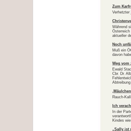
Zum Karfr
Verhetzter
Christenve
Während si
Österreich 
aktueller d
Noch unfä
Muß ein ÖG
davon habe
Weg vom z
Ewald Stad
Cbr. Dr. Al
Fehlentwic
Abtreibung
‚Mäulchen‘
Rauch-Kall
Ich verac
In der Part
verantwort
Kindes wie
„Sally ist