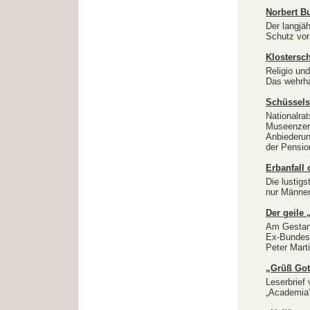
Norbert Bu
Der langjä
Schutz vor
Klostersc
Religio un
Das wehrha
Schüssels
Nationalrat
Museenzers
Anbiederu
der Pensio
Erbanfall
Die lustig
nur Männer
Der geile
Am Gestank
Ex-Bundesk
Peter Mart
„Grüß Got
Leserbrief 
„Academia“