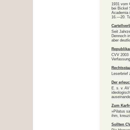
1931 vom G
bei Bickel
Academia i
16.—20. T
Cartellve
Seit Jahrz
Dennoch in
aber deutli
Republikan
CVV 2003 i
Verfassun
Rechtssta
Leserbrief
Der erleuc
E. s. v. A
ideologisc
auseinand
Zum Karfr
»Pilatus s
ihm, kreuz
Sollten C