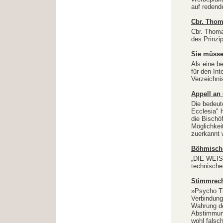
auf reden
Cbr. Thoma
Cbr. Thoma
des Prinzip
Sie müssen
Als eine b
für den In
Verzeichnis
Appell an 
Die bedeut
Ecclesia" h
die Bischö
Möglichkei
zuerkannt 
Böhmische
„DIE WEISS
technische
Stimmrecht
»Psycho Ti
Verbindung
Wahrung de
Abstimmung
wohl falsc