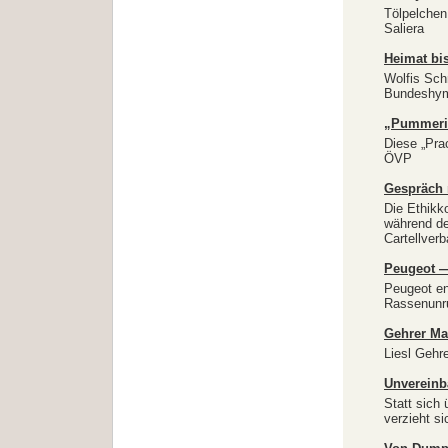
Tölpelchen
Saliera
Heimat bi
Wolfis Sch
Bundeshymn
„Pummerin
Diese „Pra
ÖVP
Gespräch 
Die Ethikk
während de
Cartellver
Peugeot —
Peugeot en
Rassenunru
Gehrer Ma
Liesl Gehr
Unvereinb
Statt sich
verzieht s