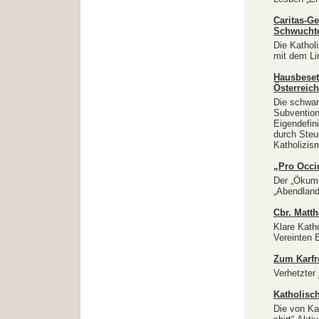
Caritas-Ge
Schwucht
Die Kathol
mit dem L
Hausbeset
Österreich
Die schwar
Subvention
Eigendefini
durch Steu
Katholizis
„Pro Occi
Der „Ökume
„Abendland
Cbr. Matt
Klare Kath
Vereinten 
Zum Karfr
Verhetzter
Katholisc
Die von Ka