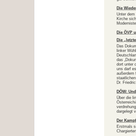
Die Wiede
Unter dem 
Kirche sich
Moderniste
Die ÖVP u
Die „letzt
Das Dokume
linker Wühl
Deutschlan
das „Dokum
dort unter 
uns darf e
außerdem f
staatliche
Dr. Friedri
DÖW: Und s
Über die l
Österreich
verdrehung
dargelegt 
Der Kamp
Erstmals s
Chargierte