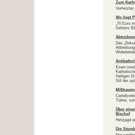
Zum Karfr
Verhetzter
Wo liegt 
„70 Euro i
Gehrers B
Abtreibun
Das „Dokum
Abtreibung
Widerbetäti
Antikathol
Einen sond
Katholische
Heiligen D
Stil der sp
Mißtrauen
Cartellverb
Türkei, so
Über eine
Bischof
Hetzjagd a
Die Stund
Der sonder