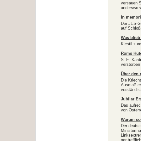
versauen S
anderswo w
In memori
Der JES-Gr
auf Schloß 
Was blieb
Klestil zum
Roms Hüte
S. E. Kard
verstorben
Über den 
Die Kriechs
Ausmaß err
verständli
Jubilar Er
Das aufrec
von Österr
Warum sol
Der deutsc
Ministerman
Linksextre
gar treffli