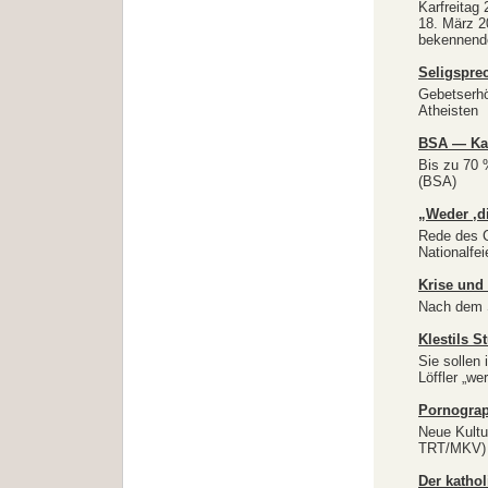
Karfreitag 
18. März 2
bekennende
Seligspre
Gebetserhö
Atheisten
BSA — Kar
Bis zu 70 
(BSA)
„Weder ‚di
Rede des 
Nationalfe
Krise und
Nach dem S
Klestils S
Sie sollen
Löffler „we
Pornograp
Neue Kultu
TRT/MKV) 
Der kathol