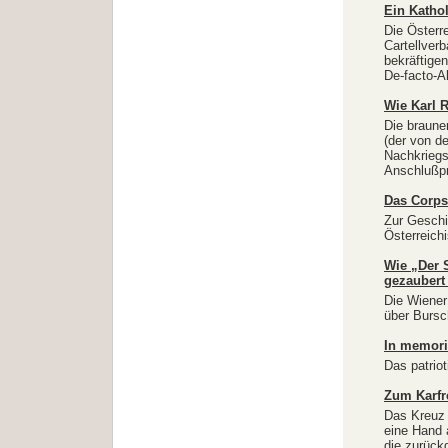
Ein Katho
Die Österr
Cartellver
bekräftige
De-facto-Al
Wie Karl R
Die braune
(der von d
Nachkriegsz
Anschlußp
Das Corps 
Zur Geschi
Österreich
Wie „Der 
gezaubert
Die Wiener 
über Bursc
In memori
Das patrio
Zum Karfr
Das Kreuz 
eine Hand 
die zurück