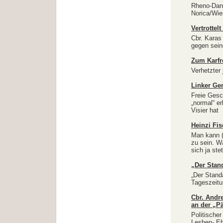
Rheno-Danu
Norica/Wie
Vertrottel
Cbr. Karas
gegen sein
Zum Karfr
Verhetzter
Linker Gen
Freie Gesc
„normal“ e
Visier hat
Heinzi Fis
Man kann (r
zu sein. Wa
sich ja st
„Der Stan
„Der Stand
Tageszeitu
Cbr. Andr
an der „Pä
Politische
Lesben-„Eh