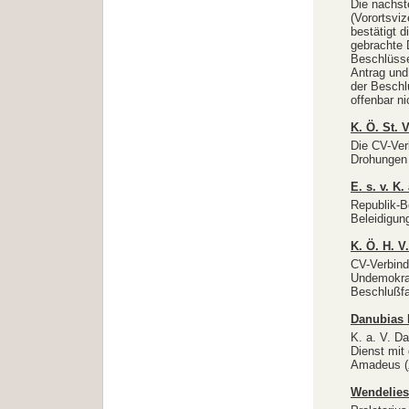
Die nachst
(Vorortsvi
bestätigt 
gebrachte 
Beschlüsse
Antrag und
der Beschl
offenbar n
K. Ö. St.
Die CV-Ver
Drohungen
E. s. v. 
Republik-B
Beleidigun
K. Ö. H. 
CV-Verbind
Undemokrat
Beschlußf
Danubias 
K. a. V. D
Dienst mit
Amadeus (
Wendelies