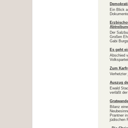
Demokrati
Ein Blick 
Dokumente 
Erzbischo
Abtreibun
Der Salzbu
Großen Eh
Gabi Burgs
Es geht ei
Abschied v
Volksparte
Zum Karfr
Verhetzter
Auszug de
Ewald Stad
verläßt der
Gratwande
Bilanz ein
Neubesinnu
Prantner in
jüdischen 