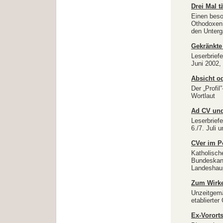
Drei Mal t
Einen beso
Othodoxen 
den Unterg
Gekränkte 
Leserbriefe,
Juni 2002,
Absicht o
Der „Profi
Wortlaut
Ad CV und
Leserbrief
6./7. Juli 
CVer im Po
Katholisch
Bundeskanz
Landeshaup
Zum Wirke
Unzeitgemä
etablierter
Ex-Vorort