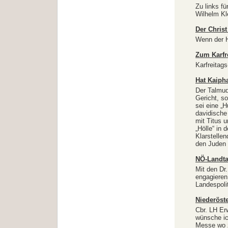
Zu links f
Wilhelm Kl
Der Christ
Wenn der He
Zum Karfr
Karfreitags
Hat Kaipha
Der Talmud
Gericht, s
sei eine „H
davidische
mit Titus u
„Hölle“ in
Klarstelle
den Juden
NÖ-Landta
Mit den Dr
engagieren 
Landespoli
Niederöste
Cbr. LH Erw
wünsche ich
Messe wo z