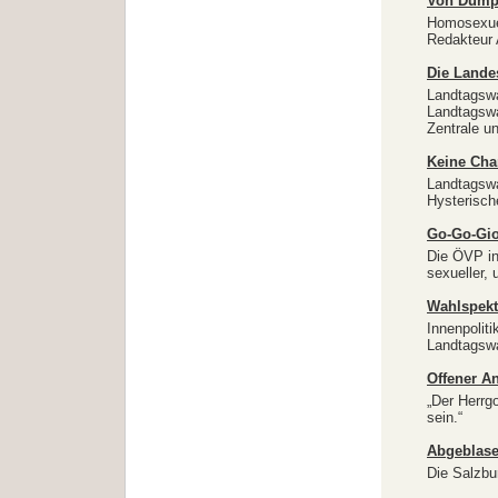
Von Dump
Homosexue
Redakteur 
Die Lande
Landtagswa
Landtagswa
Zentrale u
Keine Cha
Landtagsw
Hysterisch
Go-Go-Gi
Die ÖVP in
sexueller, 
Wahlspekt
Innenpolit
Landtagsw
Offener A
„Der Herrg
sein.“
Abgeblas
Die Salzbu