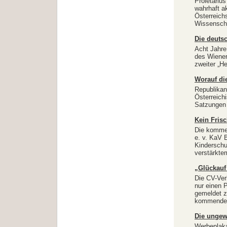
Proletariu
wahrhaft a
Österreich
Wissenscha
Die deuts
Acht Jahre
des Wiener
zweiter „Hei
Worauf di
Republikan
Österreich
Satzungen 
Kein Frisc
Die kommen
e. v. KaV 
Kinderschu
verstärkte
„Glückauf
Die CV-Ver
nur einen 
gemeldet z
kommenden
Die ungew
Werbeplaka