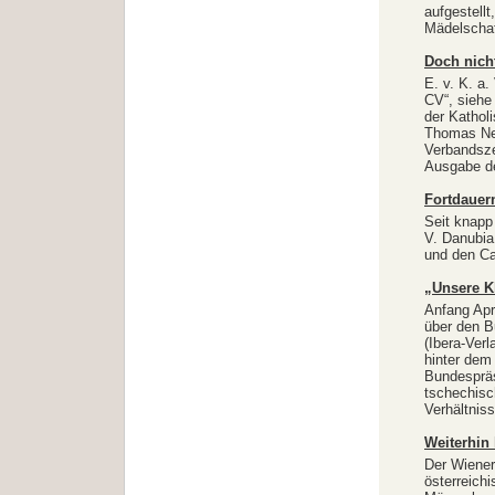
aufgestell
Mädelschaf
Doch nich
E. v. K. a.
CV“, siehe
der Kathol
Thomas Ne
Verbandsze
Ausgabe de
Fortdauer
Seit knapp
V. Danubia
und den Ca
„Unsere K
Anfang Apri
über den B
(Ibera-Ver
hinter dem
Bundespräs
tschechisc
Verhältniss
Weiterhin
Der Wiener 
österreich