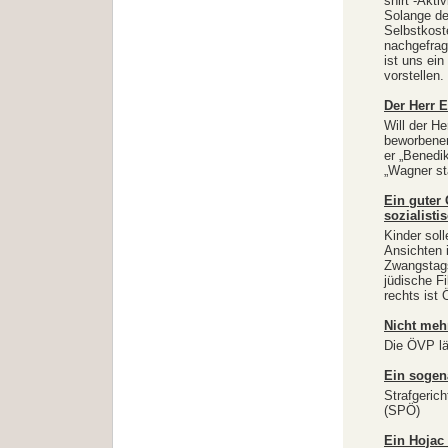
shirt“-Akti
Solange der
Selbstkoste
nachgefrag
ist uns ei
vorstellen.
Der Herr E
Will der He
beworbenen
er „Benedi
„Wagner st
Ein guter 
sozialist
Kinder soll
Ansichten 
Zwangstags
jüdische F
rechts ist
Nicht mehr
Die ÖVP lä
Ein sogen
Strafgeric
(SPÖ)
Ein Hojac