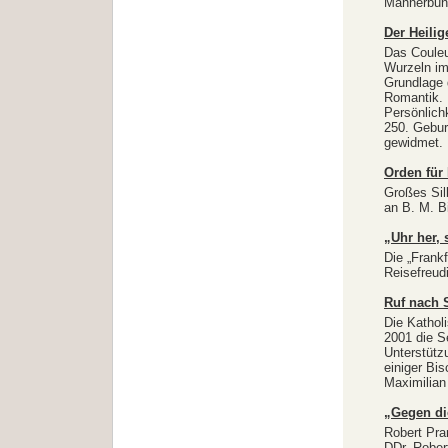
Männerbun
Der Heili
Das Couleu
Wurzeln im
Grundlage 
Romantik. 
Persönlich
250. Gebur
gewidmet.
Orden für
Großes Sil
an B. M. B
„Uhr her, 
Die „Frank
Reisefreud
Ruf nach 
Die Kathol
2001 die S
Unterstütz
einiger Bis
Maximilian
„Gegen d
Robert Pra
DDr. Rober