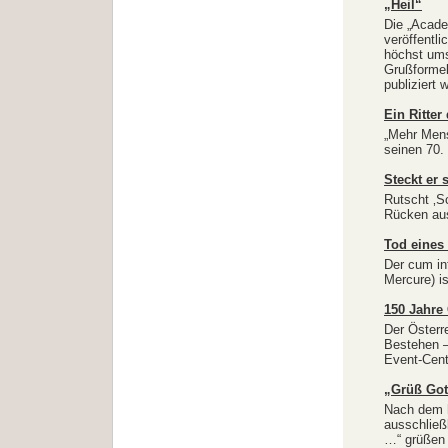
„Heil“
Die „Acade
veröffentli
höchst ums
Grußformel
publiziert 
Ein Ritter
„Mehr Mens
seinen 70.
Steckt er 
Rutscht ‚S
Rücken aus
Tod eines
Der cum in
Mercure) is
150 Jahre 
Der Österr
Bestehen –
Event-Cent
„Grüß Got
Nach dem h
ausschließl
…“ grüßen 