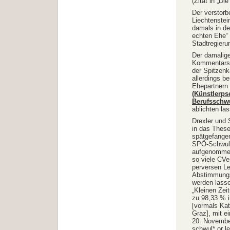
(Zitat in „D
Der verstorb
Liechtenstei
damals in de
echten Ehe“ 
Stadtregier
Der damalig
Kommentars 
der Spitzenk
allerdings b
Ehepartnern 
(Künstlerps
Berufsschw
ablichten la
Drexler und 
in das These
spätgefangen
SPÖ-Schwule
aufgenommen
so viele CVer
perversen Le
Abstimmungs
werden lasse
„Kleinen Zei
zu 98,33 % i
[vormals Kat
Graz], mit e
20. November
schwul* or l