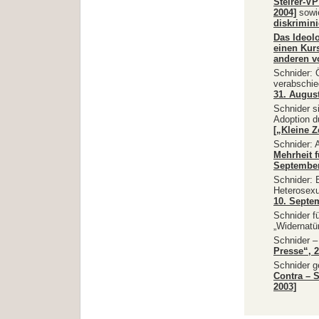
Steirer-V
2004]
sow
diskrimini
Das Ideol
einen Kur
anderen v
Schnider: 
verabschi
31. August
Schnider s
Adoption d
[„Kleine Z
Schnider: 
Mehrheit 
September
Schnider: 
Heterosexu
10. Septem
Schnider f
„Widernatü
Schnider 
Presse“, 2
Schnider g
Contra – S
2003]