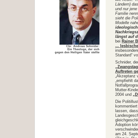
Ländern) das
und nur jene
Familie nenn
sieht die Pol
Modelle nahe
ideologisch
Nachkriegsz
längst auf 
bei
Rainer B
... lesbisc
Cbr. Andreas Schnider:
Ein Theologe, der sich
insbesondere
gegen den Heiligen Vater stellte
Standard“ vo
Schnider, de
„Zwangstag
Auftreten g
„Akzeptanz v
„empfiehlt d
Notfallprogr
Mutter-Kinde
2004 und
„D
Die Politillus
kommentiert 
lassen, dass
Landesgesch
gleichgeschl
Adoption kö
verschwinden
am 24. Sept