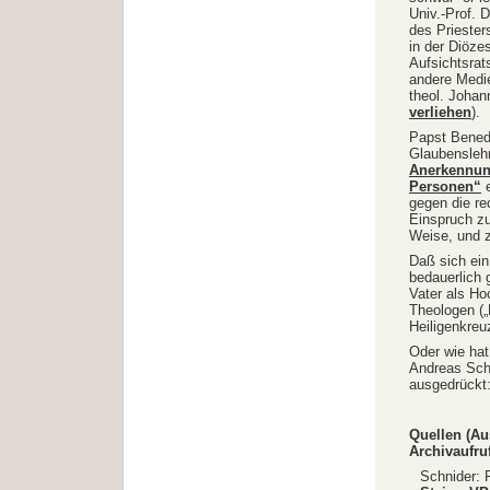
Univ.-Prof. 
des Prieste
in der Diöze
Aufsichtsrat
andere Medie
theol. Johan
verliehen
).
Papst Benedi
Glaubensleh
Anerkennun
Personen“
e
gegen die r
Einspruch zu
Weise, und z
Daß sich ein 
bedauerlich 
Vater als Ho
Theologen (
Heiligenkreu
Oder wie hat
Andreas Schn
ausgedrückt: 
Quellen (Au
Archivaufru
Schnider: 