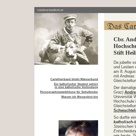
couleurstudent.at
Cbr. And
Hochschu
Stift Hei
Da jubelte s
und Lesben 
am 8. Augus
mit Andreas
Cartellverband bleibt Männerbund
Gleichstellu
Ein katholischer Student gehört
Der damalige
in eine katholische Verbindung
Graz)
Andre
Pornographieempfehlung für Schulkinder
Universität 
Warum ich Monarchist bin
Hochschule i
Gleichstell
Schwuchtel
So durfte ei
katholisch-
Steirischen 
Entscheidung
wie heute. T